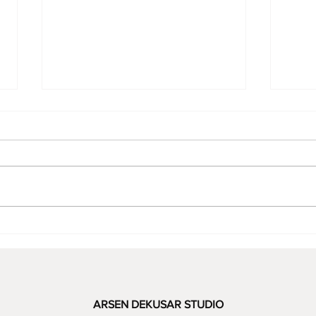
Де пройти курси перукарів у
Як с
Києві: огляд кращих програм
покр
та шкіл
поча
ARSEN DEKUSAR STUDIO