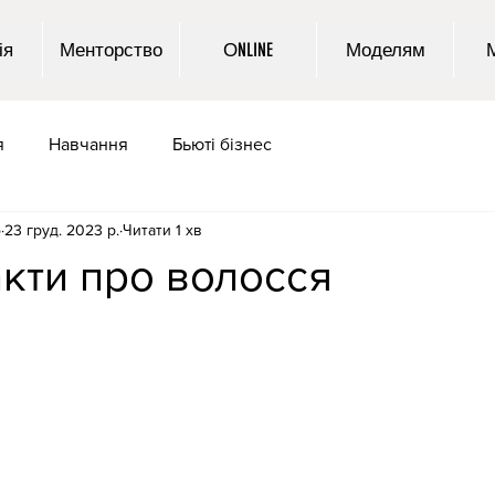
ія
Менторство
ОNLINE
Моделям
я
Навчання
Бьюті бізнес
o
23 груд. 2023 р.
Читати 1 хв
акти про волосся