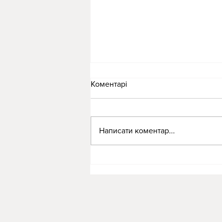
Коментарі
Написати коментар...
Ціна курсів перукарів у
Києві: скільки коштує
навчання і що входить до
програми