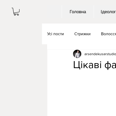
Головна
Ідеолог
Усі пости
Стрижки
Волосс
arsendekusarstudi
Цікаві ф