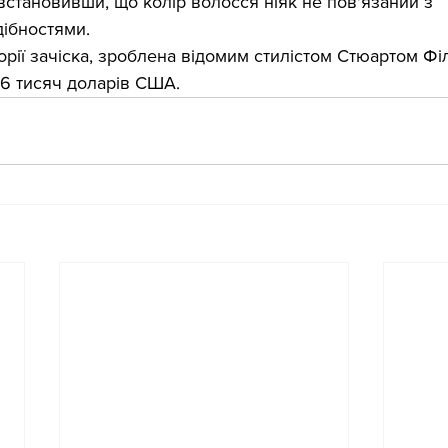
встановивши, що колір волосся ніяк не пов'язаний з 
дібностями.
орії зачіска, зроблена відомим стилістом Стюартом Філ
16 тисяч доларів США.