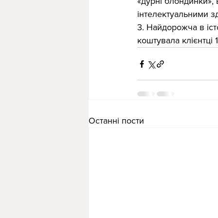
«дурні блондинки», 
інтелектуальними з
3. Найдорожча в іст
коштувала клієнтці 
Останні пости