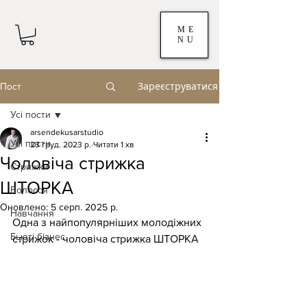
ME
NU
Зареєструватися
Пост
Усі пости
arsendekusarstudio
Усі пости
23 груд. 2023 р.
Читати 1 хв
Чоловіча стрижка
Стрижки
ШТОРКА
Волосся
Оновлено:
5 серп. 2025 р.
Навчання
Одна з найпопулярніших молодіжних 
Бьюті бізнес
стрижок - чоловіча стрижка ШТОРКА