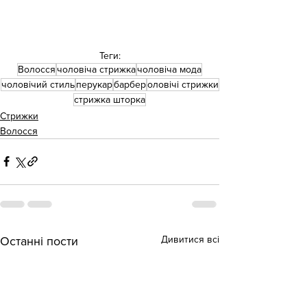
Теги:
Волосся
чоловіча стрижка
чоловіча мода
чоловічий стиль
перукар
барбер
оловічі стрижки
стрижка шторка
Стрижки
Волосся
Дивитися всі
Останні пости