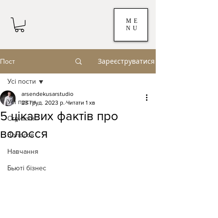
ME
NU
Зареєструватися
Пост
Усі пости
arsendekusarstudio
Усі пости
23 груд. 2023 р.
Читати 1 хв
5 цікавих фактів про
Стрижки
волосся
Волосся
Навчання
Бьюті бізнес