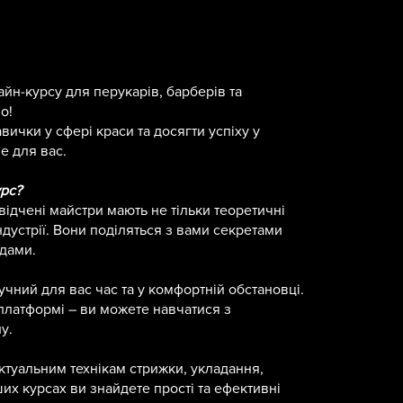
йн-курсу для перукарів, барберів та
o!
вички у сфері краси та досягти успіху у
е для вас.
рс?
відчені майстри мають не тільки теоретичні
ндустрії. Вони поділяться з вами секретами
ндами.
учний для вас час та у комфортній обстановці.
 платформі – ви можете навчатися з
у.
актуальним технікам стрижки, укладання,
их курсах ви знайдете прості та ефективні