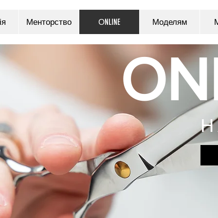
ія
Менторство
ОNLINE
Моделям
ON
Н