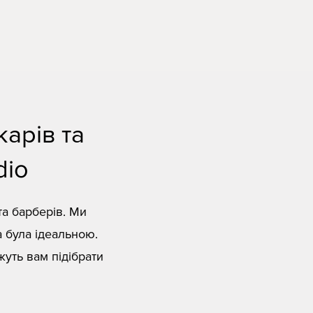
арів та
dio
та барберів. Ми
а була ідеальною.
жуть вам підібрати