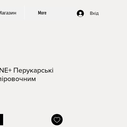
Магазин
More
Вхід
NE+ Перукарські
іліровочним