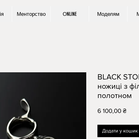
ія
Менторство
ОNLINE
Моделям
BLACK STO
ножиці з ф
полотном
Ціна
6 100,00 ₴
Додати у кошик