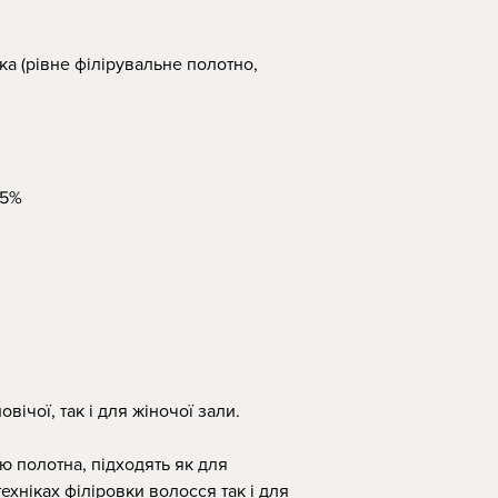
а (рівне філірувальне полотно,
25%
вічої, так і для жіночої зали.
 полотна, підходять як для
хніках філіровки волосся так і для