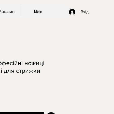
Магазин
More
Вхід
фесійні ножиці
і для стрижки
а