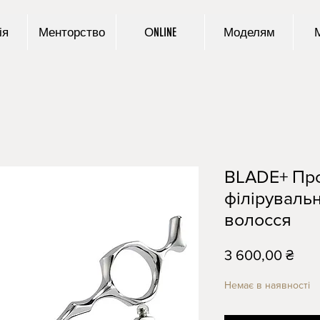
ія
Менторство
ОNLINE
Моделям
BLADE+ Про
філірувальн
волосся
Цін
3 600,00 ₴
Немає в наявності