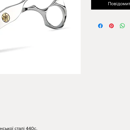
Повідомит
нської сталі 440с.