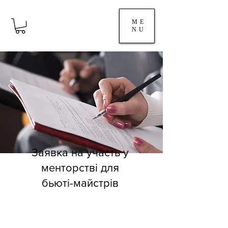
ME
NU
Заявка на участь у
менторстві для
бьюті-майстрів