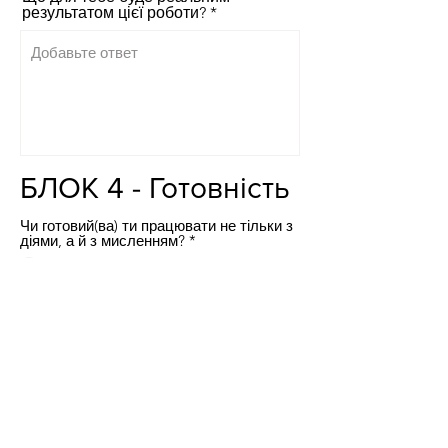
результатом цієї роботи?
БЛОК 4 - Готовність
Чи готовий(ва) ти працювати не тільки з
діями, а й з мисленням?
*
Так, 100%
Гадаю що так
Можливо
Не впевнений (на)
Скоріш за все ні
Чи готовий(ва) ти чесно дивитися на
свої рішення та відповідальність?
*
Так
50 / 50
Ні