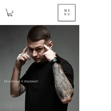
ME
NU