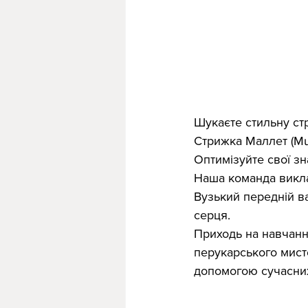
Шукаєте стильну стр
Стрижка Маллет (Mul
Оптимізуйте свої з
Наша команда виклад
Вузький передній ва
серця.
Приходь на навчання
перукарського мисте
допомогою сучасних