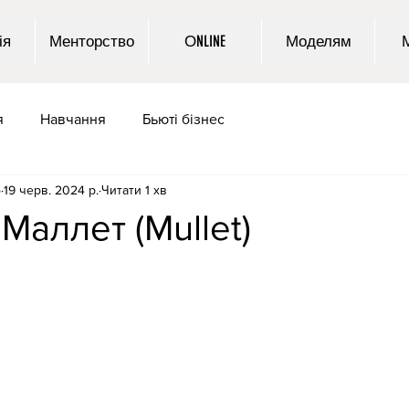
ія
Менторство
ОNLINE
Моделям
я
Навчання
Бьюті бізнес
o
19 черв. 2024 р.
Читати 1 хв
Маллет (Mullet)