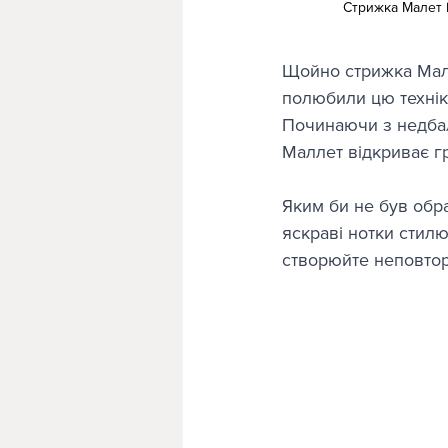
Стрижка Малет M
Щойно стрижка Малле
полюбили цю технік
Починаючи з недбал
Маллет відкриває г
Яким би не був обра
яскраві нотки стилю
створюйте неповторн