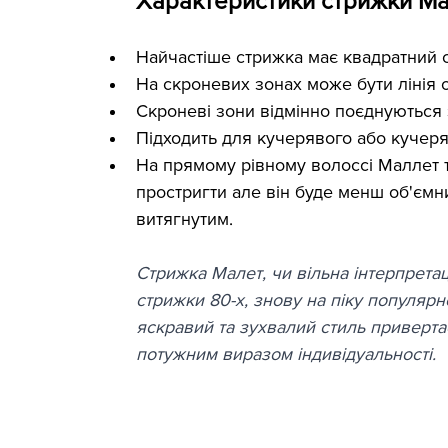
Характеристики стрижки М
Найчастіше стрижка має квадратний с
На скроневих зонах може бути лінія 
Скроневі зони відмінно поєднуються 
Підходить для кучерявого або кучеря
На прямому рівному волоссі Маллет 
простригти але він буде менш об'ємни
витягнутим.
Стрижка Малет, чи вільна інтерпретац
стрижки 80-х, знову на піку популярно
яскравий та зухвалий стиль привертає
потужним виразом індивідуальності.