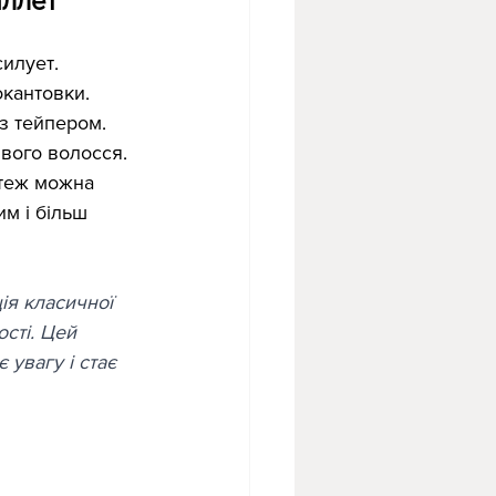
аллет
илует.
окантовки.
з тейпером.
вого волосся.
теж можна 
м і більш 
ія класичної 
сті. Цей 
 увагу і стає 