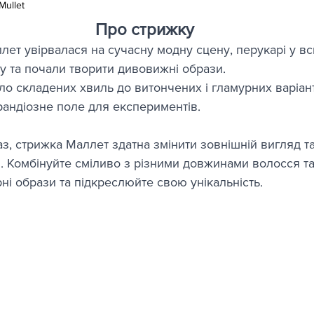
ullet
Про стрижку
т увірвалася на сучасну модну сцену, перукарі у всь
у та почали творити дивовижні образи.
о складених хвиль до витончених і гламурних варіант
рандіозне поле для експериментів.
з, стрижка Маллет здатна змінити зовнішній вигляд та
. Комбінуйте сміливо з різними довжинами волосся та
і образи та підкреслюйте свою унікальність.