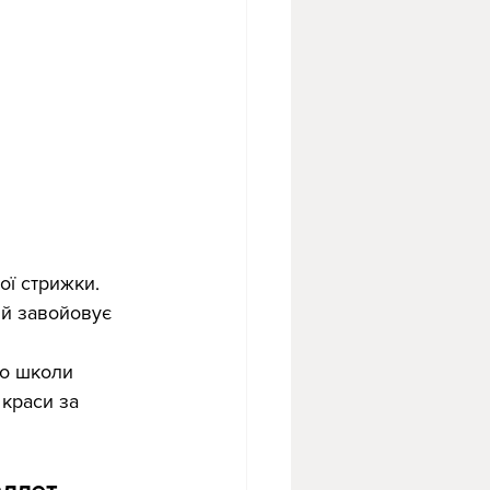
ої стрижки.
ий завойовує 
до школи 
 краси за 