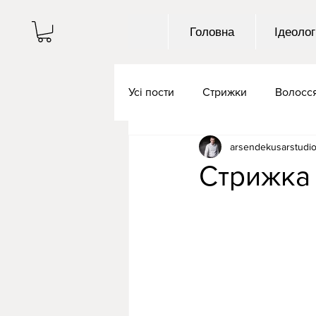
Головна
Ідеолог
Усі пости
Стрижки
Волосс
arsendekusarstudi
Стрижка 