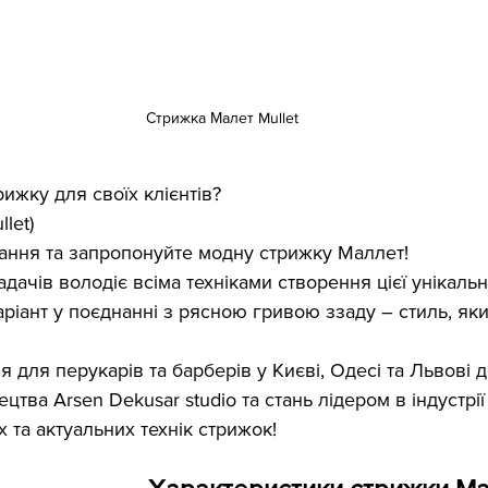
Стрижка Малет Mullet
ижку для своїх клієнтів?
let)
нання та запропонуйте модну стрижку Маллет!
ачів володіє всіма техніками створення цієї унікальн
ріант у поєднанні з рясною гривою ззаду – стиль, як
 для перукарів та барберів у Києві, Одесі та Львові 
цтва Arsen Dekusar studio та стань лідером в індустрії
 та актуальних технік стрижок!