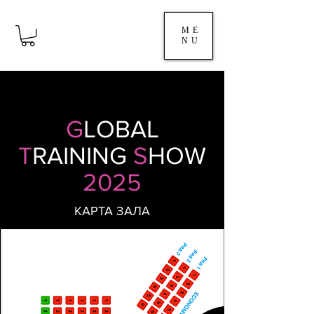
ME
NU
G
LOBAL
T
RAINING
S
HOW
2025
КАРТА ЗАЛА