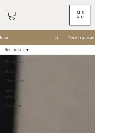
ME
NU
Регистрация
Блог
Все посты
Все посты
Волосы
Обучение
Бьюти
бизнес
Стрижки