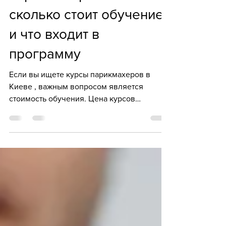
парикмахеров в Киеве:
сколько стоит обучение
и что входит в
программу
Если вы ищете курсы парикмахеров в
Киеве , важным вопросом является
стоимость обучения. Цена курсов
парикмахеров в Киеве зависит от
программы, длительности занятий,
количества практических часов и
квалификации преподавателей. В этой
статье мы подробно разберем, сколько
стоят курсы, что входит в стоимость и как
выбрать оптимальный вариант. На что
влияет цена курсов парикмахеров в Киеве
Цена обучения формируется исходя из