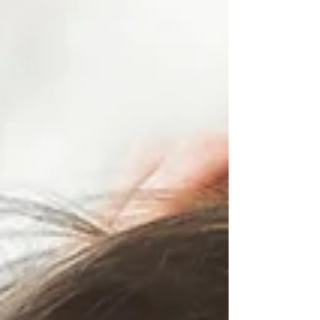
множество программ: от базового
обучения до продвинутых курсов для
опытных мастеров. В этой статье мы
расскажем, на что обратить внимание при
выборе школы и почему обучение в Arsen
Dekusar Studio — один из лучших
вариантов.