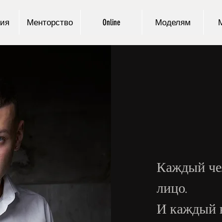
ия
Менторство
Online
Моделям
Каждый чел
лицо.
И каждый 