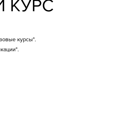
 КУРС
зовые курсы".
кации".