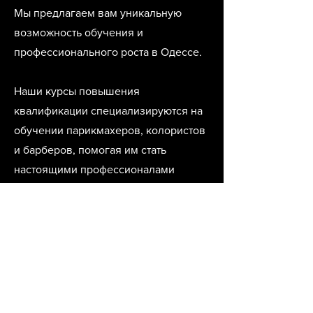
Мы предлагаем вам уникальную
возможность обучения и
профессионального роста в Одессе.
Наши курсы повышения
квалификации специализируются на
обучении парикмахеров, колористов
и барберов, помогая им стать
настоящими профессионалами
своего дела.
Наши программы обучения
разработаны опытными
преподавателями, которые имеют
богатый опыт работы в индустрии
красоты.
Мы предлагаем широкий выбор