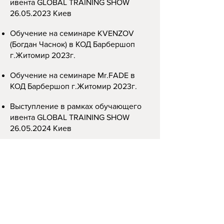
ивента GLOBAL TRAINING SHOW
26.05.2023
Киев
Обучение на семинаре KVENZOV
(Богдан Часнок) в КОД Барбершоп
г.Житомир 2023г.
Обучение на семинаре Mr.FADE
в
КОД Барбершоп г.Житомир 2023
г.
Выступление в рамках обучающего
ивента GLOBAL TRAINING SHOW
26.05.2024
Киев
Обучение на семинаре по
удлиненным мужским стрижкам у
Ильи Мазира
г.Киев 2024
г.
Обучение на семинаре BARBERING от
Влада Слободяна, Дмитрия
Петруняка и Романа
Рыся
г.Киев
2024
г.