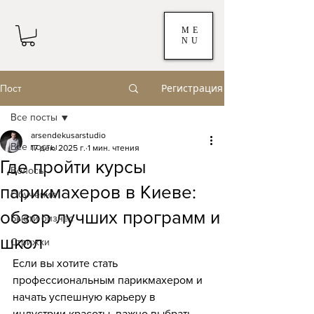
ME
NU
Регистрация
Пост
Все посты
arsendekusarstudio
Все посты
17 дек. 2025 г.
1 мин. чтения
Где пройти курсы
Волосы
парикмахеров в Киеве:
Обучение
обзор лучших программ и
Бьюти бизнес
школ
Стрижки
Если вы хотите стать 
профессиональным парикмахером и 
начать успешную карьеру в 
индустрии красоты, важно выбрать 