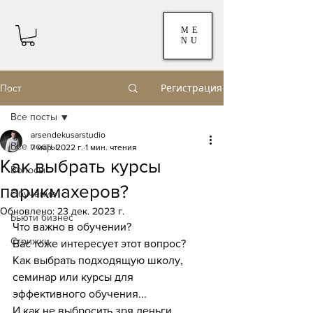
ME
NU
Регистрация
Пост
Все посты
arsendekusarstudio
Все посты
7 мар. 2022 г.
1 мин. чтения
Как выбрать курсы
Волосы
парикмахеров?
Обучение
Обновлено:
23 дек. 2023 г.
Бьюти бизнес
Что важно в обучении?
Стрижки
Вас тоже интересует этот вопрос?
Как выбрать подходящую школу, 
семинар или курсы для 
эффективного обучения...
И как не выбросить зря деньги...