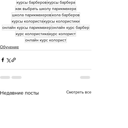
курсы барберов
курсы барбера
как выбрать школу парикмахера
школа парикмахеров
кола барберов
курсы колориста
курсы колористики
онлайн курсы парикмахер
онлайн курс барбер
курс колористика
курс колорист
онлайн курс колорист
Обучение
Смотреть все
Недавние посты