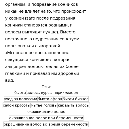
организм, и подрезание кончиков 
никак не влияет на то, что происходит 
у корней (зато после подрезания 
кончики становятся ровными, и 
волосы выглядят лучше). Вместо 
постоянного подрезания советуем 
пользоваться сывороткой 
«Мгновенное восстановление 
секущихся кончиков», которая 
защищает волосы, делая их более 
гладкими и придавая им здоровый 
вид.
Теги:
бьюти
волосы
курсы парикмахера
уход за волосами
бьюти сфера
бьюти бизнес
салон красоты
мытье головы
как мыть волосы
окрашивание волос
окрашивание волос при беременности
окрашивание волос во время беременности