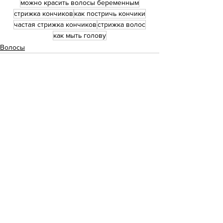
можно красить волосы беременным
стрижка кончиков
как постричь кончики
частая стрижка кончиков
стрижка волос
как мыть голову
Волосы
Смотреть все
Недавние посты