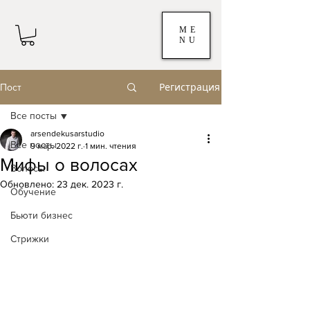
ME
NU
Регистрация
Пост
Все посты
arsendekusarstudio
Все посты
9 мар. 2022 г.
1 мин. чтения
Мифы о волосах
Волосы
Обновлено:
23 дек. 2023 г.
Обучение
Бьюти бизнес
Стрижки