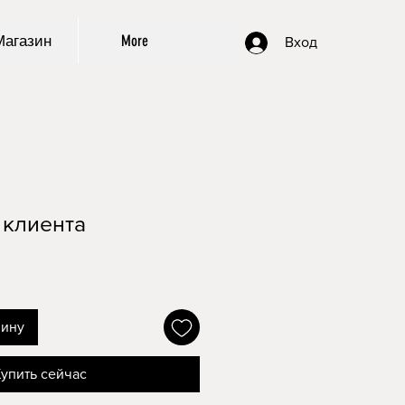
Магазин
More
Вход
 клиента
зину
упить сейчас