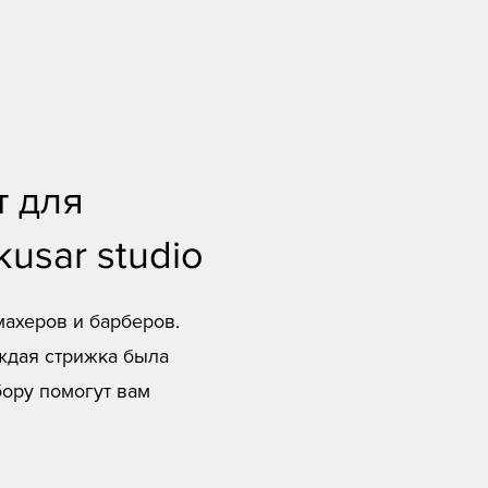
 для
usar studio
ахеров и барберов.
аждая стрижка была
бору помогут вам