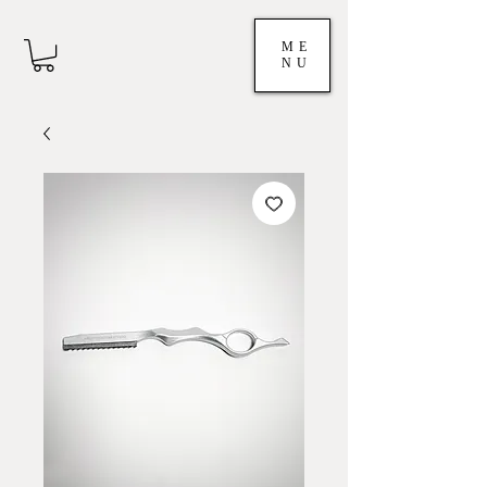
ME
NU