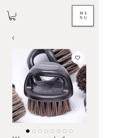
ME
NU