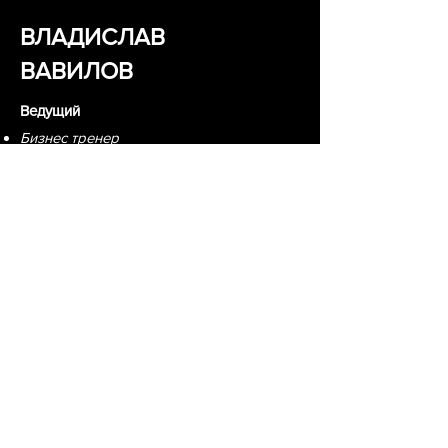
ВЛАДИСЛАВ
ВАВИЛОВ
Ведущий
Бизнес тренер
Ведущий консультант в индустрии
красоты и фитнеса
GTS 2023
178 гостей
7 выставочных стендов партнеров
3 приглашенных спикера
Обучающее шоу
Приглашенные артисты