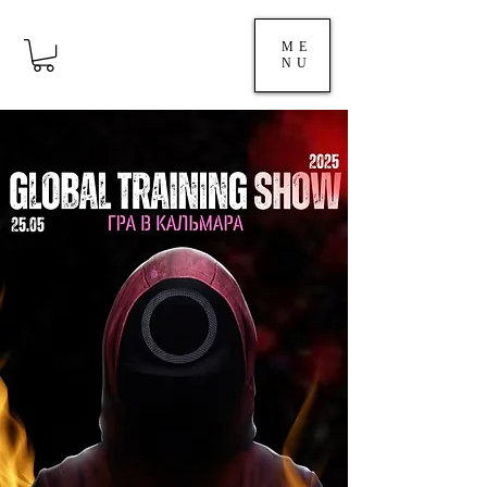
ME
NU